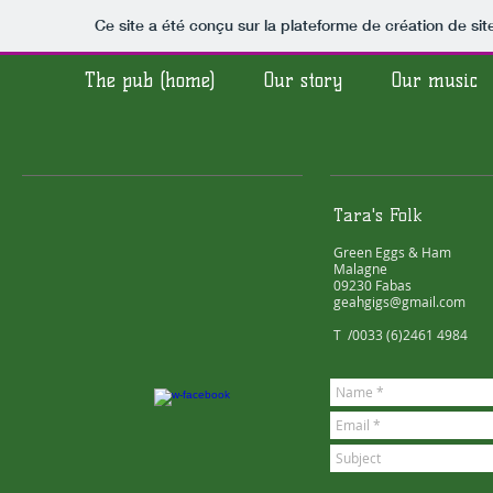
Ce site a été conçu sur la plateforme de création de sit
The pub (home)
Our story
Our music
Tara's Folk
Green Eggs & Ham
Malagne
09230 Fabas
geahgigs@gmail.com
T /0033 (6)2461 4984